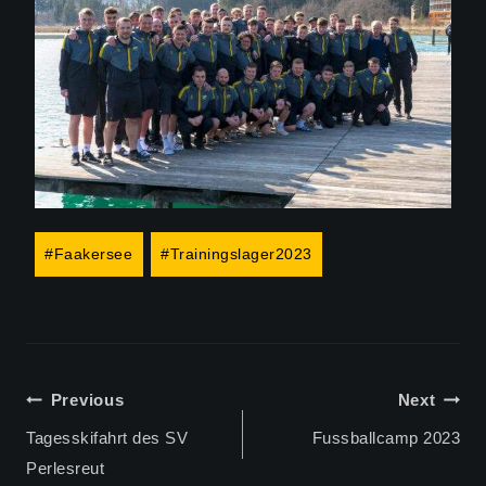
Post
#
Faakersee
#
Trainingslager2023
Tags:
BEITRAGS-
Previous
Next
NAVIGATION
Tagesskifahrt des SV
Fussballcamp 2023
Perlesreut