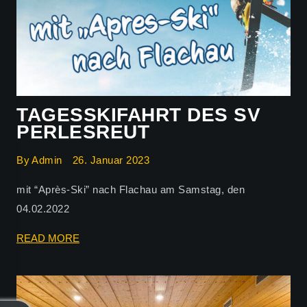
TAGESSKIFAHRT DES SV
PERLESREUT
By
Admin
26. Januar 2023
mit “Après-Ski” nach Flachau am Samstag, den
04.02.2022
TAGESSKIFAHRT
READ MORE
DES
SV
PERLESREUT