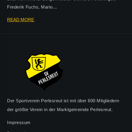
Frederik Fuchs, Mario…
HANS
READ MORE
THOMA
WEITER
AN
DER
SPITZE
DES
SV
PERLESREUT
Der Sportverein Perlesreut ist mit über 600 Mitgliedern
der größte Verein in der Marktgemeinde Perlesreut.
Impressum